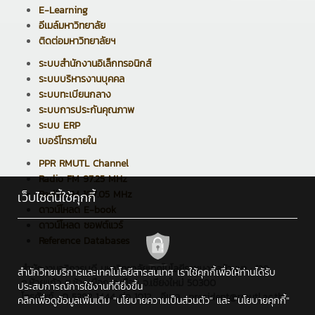
E-Learning
อีเมล์มหาวิทยาลัย
ติดต่อมหาวิทยาลัยฯ
ระบบสำนักงานอิเล็กทรอนิกส์
ระบบบริหารงานบุคคล
ระบบทะเบียนกลาง
ระบบการประกันคุณภาพ
ระบบ ERP
เบอร์โทรภายใน
PPR RMUTL Channel
Radio FM 97.25 MHz
Radio FM 107.05 MHz
เว็บไซต์นี้ใช้คุกกี้
ดาวน์โหลด E-book
ดาวน์โหลด ซอฟต์แวร์
Reference Databases
สำนักงานอธิการบดี มหาวิทยาลัยเทคโนโลยีราชมงคลล้านนา : 128
สำนักวิทยบริการและเทคโนโลยีสารสนเทศ เราใช้คุกกี้เพื่อให้ท่านได้รับ
ถ.ห้วยแก้ว ต.ช้างเผือก อ.เมือง จ.เชียงใหม่ 50300
ประสบการณ์การใช้งานที่ดียิ่งขึ้น
โทรศัพท์ : 0 5392 1444 ต่อ 1012 , อีเมล : president@rmutl.ac.th
คลิกเพื่อดูข้อมูลเพิ่มเติม
"นโยบายความเป็นส่วนตัว"
และ
"นโยบายคุกกี้"