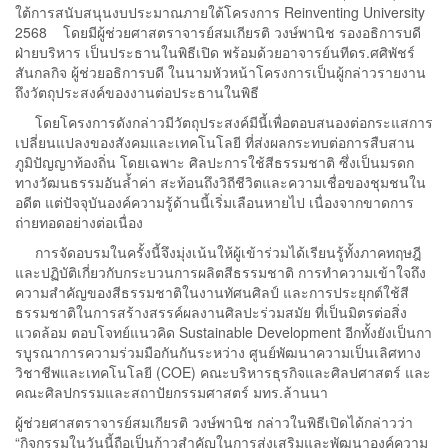
ใต้การสนับสนุนงบประมาณภายใต้โครงการ Reinventing University
2568 โดยมีผู้ช่วยศาสตราจารย์สมเกียรติ วงษ์พานิช รองอธิการบดี
ฝ่ายบริหาร เป็นประธานในพิธีเปิด พร้อมด้วยอาจารย์นทีดร.ศศิพัชร์
สันกลกิจ ผู้ช่วยอธิการบดี ในนามหัวหน้าโครงการเป็นผู้กล่าวรายงาน
ถึงวัตถุประสงค์ของงานต่อประธานในพิธี
โดยโครงการดังกล่าวมีวัตถุประสงค์มีนี้เพื่อตอบสนองต่อกระแสการ
เปลี่ยนแปลงของสังคมและเทคโนโลยี ที่ส่งผลกระทบต่อการสืบสาน
ภูมิปัญญาท้องถิ่น โดยเฉพาะ ศิลปะการใช้สีธรรมชาติ ซึ่งเป็นมรดก
ทางวัฒนธรรมอันล้ำค่า สะท้อนถึงวิถีชีวิตและความเชื่อของชุมชนใน
อดีต แต่ปัจจุบันองค์ความรู้ด้านนี้เริ่มเลือนหายไป เนื่องจากขาดการ
ถ่ายทอดอย่างต่อเนื่อง
การจัดอบรมในครั้งนี้จึงมุ่งเน้นให้ผู้เข้าร่วมได้เรียนรู้ทั้งภาคทฤษฎี
และปฏิบัติเกี่ยวกับกระบวนการผลิตสีธรรมชาติ การทำความเข้าใจถึง
ความสำคัญของสีธรรมชาติในงานทัศนศิลป์ และการประยุกต์ใช้สี
ธรรมชาติในการสร้างสรรค์ผลงานศิลปะร่วมสมัย ที่เป็นมิตรต่อสิ่ง
แวดล้อม ตอบโจทย์แนวคิด Sustainable Development อีกทั้งยังเป็นกา
รบูรณาการความร่วมมือกันกันระหว่าง ศูนย์พัฒนาความเป็นเลิศทาง
วิชาชีพและเทคโนโลยี (COE) คณะบริหารธุรกิจและศิลปศาสตร์ และ
คณะศิลปกรรมและสถาปัยกรรมศาสตร์ มทร.ล้านนา
ผู้ช่วยศาสตราจารย์สมเกียรติ วงษ์พานิช กล่าวในพิธีเปิดได้กล่าวว่า
“กิจกรรมในวันนี้ถือเป็นก้าวสำคัญในการส่งเสริมและพัฒนาองค์ความ