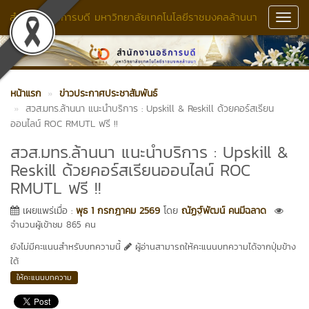
สำนักงานอธิการบดี มหาวิทยาลัยเทคโนโลยีราชมงคลล้านนา
Toggl
Navig
หน้าแรก
ข่าวประกาศประชาสัมพันธ์
สวส.มทร.ล้านนา แนะนำบริการ : Upskill & Reskill ด้วยคอร์สเรียน
ออนไลน์ ROC RMUTL ฟรี !!
สวส.มทร.ล้านนา แนะนำบริการ : Upskill &
Reskill ด้วยคอร์สเรียนออนไลน์ ROC
RMUTL ฟรี !!
เผยแพร่เมื่อ :
พุธ 1 กรกฎาคม 2569
โดย
ณัฏฐ์พัฒน์ คนมีฉลาด
จำนวนผู้เข้าชม 865 คน
ยังไม่มีคะแนนสำหรับบทความนี้
ผู้อ่านสามารถให้คะแนนบทความได้จากปุ่มข้าง
ใต้
ให้คะแนนบทความ