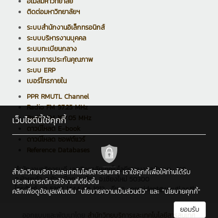
อีเมล์มหาวิทยาลัย
ติดต่อมหาวิทยาลัยฯ
ระบบสำนักงานอิเล็กทรอนิกส์
ระบบบริหารงานบุคคล
ระบบทะเบียนกลาง
ระบบการประกันคุณภาพ
ระบบ ERP
เบอร์โทรภายใน
PPR RMUTL Channel
Radio FM 97.25 MHz
Radio FM 107.05 MHz
เว็บไซต์นี้ใช้คุกกี้
ดาวน์โหลด E-book
ดาวน์โหลด ซอฟต์แวร์
Reference Databases
สำนักงานอธิการบดี มหาวิทยาลัยเทคโนโลยีราชมงคลล้านนา : 128
สำนักวิทยบริการและเทคโนโลยีสารสนเทศ เราใช้คุกกี้เพื่อให้ท่านได้รับ
ถ.ห้วยแก้ว ต.ช้างเผือก อ.เมือง จ.เชียงใหม่ 50300
ประสบการณ์การใช้งานที่ดียิ่งขึ้น
โทรศัพท์ : 0 5392 1444 ต่อ 1012 , อีเมล : president@rmutl.ac.th
คลิกเพื่อดูข้อมูลเพิ่มเติม
"นโยบายความเป็นส่วนตัว"
และ
"นโยบายคุกกี้"
ยอมรับ
ออกแบบและพัฒนาโดย
สำนักวิทยบริการและเทคโนโลยีสารสนเทศ