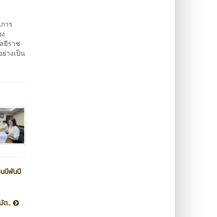
นการ
อง
ลยีราช
ย่างเป็น
นนีพันปี
ัต...