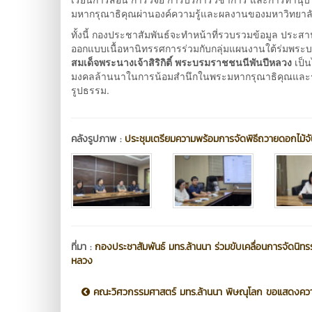
มหากรุณาธิคุณผ่านองค์ความรู้และผลงานของมหาวิทยาลั
ทั้งนี้ กองประชาสัมพันธ์จะทำหน้าที่รวบรวมข้อมูล ประ
ออกแบบเนื้อหานิทรรศการร่วมกับกลุ่มแผนงานใต้ร่มพระ
สมเด็จพระนางเจ้าสิริกิติ์ พระบรมราชชนนีพันปีหลวง
เป็น
มงคลล้านนาในการน้อมสำนึกในพระมหากรุณาธิคุณและร่
รูปธรรม.
คลังรูปภาพ :
ประชุมเตรียมความพร้อมการจัดพิธีถวายดอกไม้จั
ที่มา :
กองประชาสัมพันธ์ มทร.ล้านนา ร่วมขับเคลื่อนการจัดนิท
หลวง
คณะวิศวกรรมศาสตร์ มทร.ล้านนา พิษณุโลก ขอแสดงความย