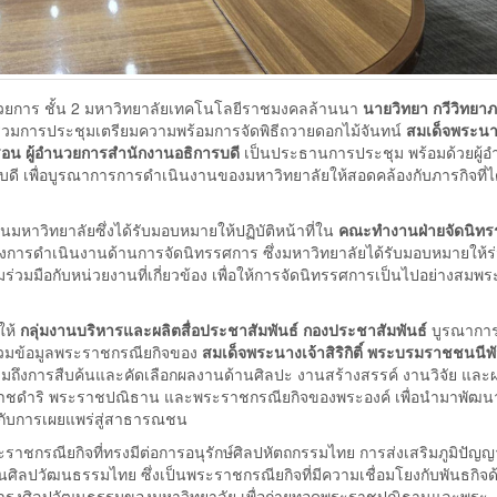
ยการ ชั้น 2 มหาวิทยาลัยเทคโนโลยีราชมงคลล้านนา
นายวิทยา กวีวิทยา
ร่วมการประชุมเตรียมความพร้อมการจัดพิธีถวายดอกไม้จันทน์
สมเด็จพระนาง
อน ผู้อำนวยการสำนักงานอธิการบดี
เป็นประธานการประชุม พร้อมด้วยผู้
 เพื่อบูรณาการการดำเนินงานของมหาวิทยาลัยให้สอดคล้องกับภารกิจที่ไ
นมหาวิทยาลัยซึ่งได้รับมอบหมายให้ปฏิบัติหน้าที่ใน
คณะทำงานฝ่ายจัดนิท
งการดำเนินงานด้านการจัดนิทรรศการ ซึ่งมหาวิทยาลัยได้รับมอบหมายให้ร่
ือกับหน่วยงานที่เกี่ยวข้อง เพื่อให้การจัดนิทรรศการเป็นไปอย่างสมพระ
ให้
กลุ่มงานบริหารและผลิตสื่อประชาสัมพันธ์ กองประชาสัมพันธ์
บูรณากา
รวมข้อมูลพระราชกรณียกิจของ
สมเด็จพระนางเจ้าสิริกิติ์ พระบรมราชชนนีพ
รวมถึงการสืบค้นและคัดเลือกผลงานด้านศิลปะ งานสร้างสรรค์ งานวิจัย แล
ราชดำริ พระราชปณิธาน และพระราชกรณียกิจของพระองค์ เพื่อนำมาพัฒน
มกับการเผยแพร่สู่สาธารณชน
ชกรณียกิจที่ทรงมีต่อการอนุรักษ์ศิลปหัตถกรรมไทย การส่งเสริมภูมิปัญญา
ปวัฒนธรรมไทย ซึ่งเป็นพระราชกรณียกิจที่มีความเชื่อมโยงกับพันธกิจ
บำรุงศิลปวัฒนธรรมของมหาวิทยาลัย เพื่อถ่ายทอดพระราชปณิธานและพระ