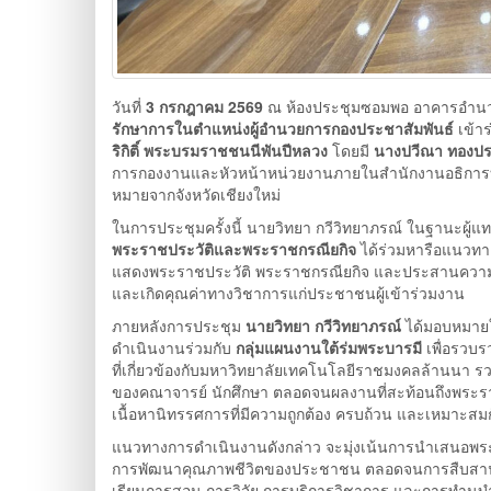
วันที่
3 กรกฎาคม 2569
ณ ห้องประชุมซอมพอ อาคารอำนว
รักษาการในตำแหน่งผู้อำนวยการกองประชาสัมพันธ์
เข้า
ริกิติ์ พระบรมราชชนนีพันปีหลวง
โดยมี
นางปวีณา ทองปร
การกองงานและหัวหน้าหน่วยงานภายในสำนักงานอธิการบดี
หมายจากจังหวัดเชียงใหม่
ในการประชุมครั้งนี้ นายวิทยา กวีวิทยาภรณ์ ในฐานะผู้แท
พระราชประวัติและพระราชกรณียกิจ
ได้ร่วมหารือแนวทา
แสดงพระราชประวัติ พระราชกรณียกิจ และประสานความร่วมม
และเกิดคุณค่าทางวิชาการแก่ประชาชนผู้เข้าร่วมงาน
ภายหลังการประชุม
นายวิทยา กวีวิทยาภรณ์
ได้มอบหมาย
ดำเนินงานร่วมกับ
กลุ่มแผนงานใต้ร่มพระบารมี
เพื่อรวบ
ที่เกี่ยวข้องกับมหาวิทยาลัยเทคโนโลยีราชมงคลล้านนา 
ของคณาจารย์ นักศึกษา ตลอดจนผลงานที่สะท้อนถึงพระ
เนื้อหานิทรรศการที่มีความถูกต้อง ครบถ้วน และเหมาะส
แนวทางการดำเนินงานดังกล่าว จะมุ่งเน้นการนำเสนอพระรา
การพัฒนาคุณภาพชีวิตของประชาชน ตลอดจนการสืบสานศิล
เรียนการสอน การวิจัย การบริการวิชาการ และการทำนุ