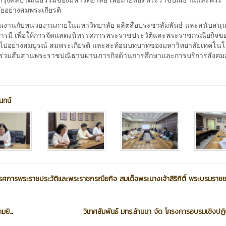
ยอย่างสมพระเกียรติ
สานงานกับหน่วยงานภายในมหาวิทยาลัย ผลิตสื่อประชาสัมพันธ์ และสนับสนุ
บารมี เพื่อให้การจัดแสดงนิทรรศการพระราชประวัติและพระราชกรณียกิจข
ไปอย่างสมบูรณ์ สมพระเกียรติ และสะท้อนบทบาทของมหาวิทยาลัยเทคโนโ
วมสืบสานพระราชปณิธานผ่านภารกิจด้านการศึกษาและการบริการสังคมอ
นทน์
รรศการพระราชประวัติและพระราชกรณียกิจ สมเด็จพระนางเจ้าสิริกิติ์ พระบรมราชช
ิ...
วิเทศสัมพันธ์ มทร.ล้านนา จัด โครงการอบรมเชิงปฏิบ