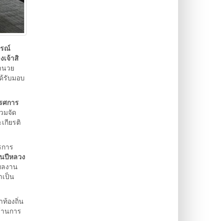
ภรณ์
เจ้าสิ
อำนวย
ด้รับมอบ
รรศการ
วมจัด
เกียรติ
รการ
ันปีหลวง
ะผลงาน
าเป็น
ท้องถิ่น
ด้านการ