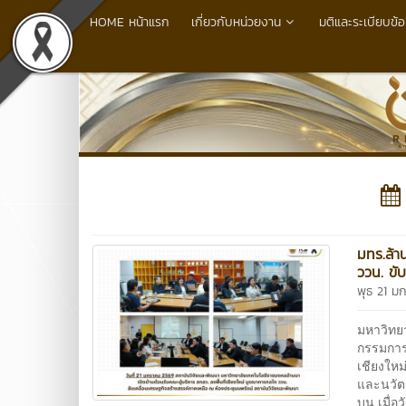
HOME หน้าแรก
เกี่ยวกับหน่วยงาน
มติและระเบียบข้อ
มทร.ล้า
ววน. ขั
พุธ 21 ม
มหาวิทย
กรรมการส
เชียงใหม
และนวัต
บน เมื่อ