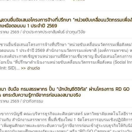
ญชวนยื่นข้อเสนอโครงการจ้างที่ปรึกษา “หน่วยขับเคลื่อนนวัตกรรมเพื่อ
ภาคเหนือตอนบน 1 ประจำปี 2569
/
กราคม 2569
ข่าวประกาศประชาสัมพันธ์
ข่าวทุน/วิจัย
ชวนยื่นข้อเสนอโครงการจ้างที่ปรึกษา “หน่วยขับเคลื่อนนวัตกรรมเพื่อสังคม” พ
อตอนบน 1 ประจำปี 2569 สำนักงานนวัตกรรมแห่งชาติ (องค์การมหาชน) ห
ระสงค์ประกาศเชิญชวนหน่วยงานที่มีความเชี่ยวชาญ ยื่นข้อเสนอโครงการเพ
ือกเป็น “ที่ปรึกษาดำเนินงานหน่วยขับเคลื่อนนวัตกรรมเพื่อสังคม (Social In
>> อ่านต่อ
Unit: SID)...
นนา จับมือ กรมสรรพากร ปั้น “นักบัญชีดิจิทัล” ผ่านโครงการ RD GO
ยกระดับความรู้ภาษีอากรก่อนลงสนามจริง
/
กราคม 2569
ข่าวกิจกรรม
รบัญชี คณะบริหารธุรกิจและศิลปศาสตร์ มหาวิทยาลัยเทคโนโลยีร
่วมกับ สำนักงานสรรพากร พื้นที่เชียงใหม่ 1 จัดโครงการอบรมเชิงปฏิบัติกา
 “เพิ่มพูนศักยภาพและยกระดับความรู้ภาษีอากรก่อนเข้าสู่ระบบธุรกิจให้กับนิ
าในสถาบันอุดมศึกษาของรัฐและเอกชน” หรือ “RD GO Campus” ระหว่างวันท