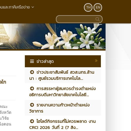
วมและภาคีเครือข่าย
TH
EN
ข่าวล่าสุด
ข่าวประชาสัมพันธ์ สวส.มทร.ล้าน
นา : ศูนย์รวมบริการเทคโนโล...
กลไก
การสรรหาผู้สมควรดำรงตำแหน่ง
อธิการบดีมหาวิทยาลัยเทคโนโลยี...
รายงานความก้าวหน้าตำแหน่ง
นคณะ
วิชาการ
ังหวัด
วิจัย
ไฮไลต์กิจกรรมที่ไม่ควรพลาด งาน
นือตอน
CRCI 2026 วันที่ 2 (7 สิง...