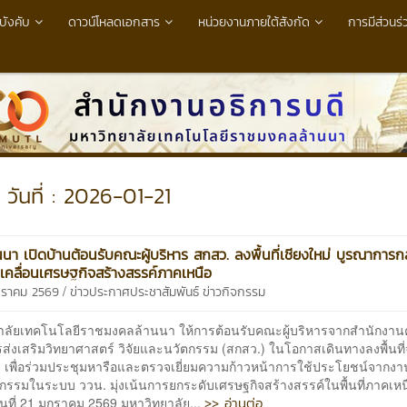
บังคับ
ดาวน์โหลดเอกสาร
หน่วยงานภายใต้สังกัด
การมีส่วนร่
วันที่ : 2026-01-21
นนา เปิดบ้านต้อนรับคณะผู้บริหาร สกสว. ลงพื้นที่เชียงใหม่ บูรณาการ
บเคลื่อนเศรษฐกิจสร้างสรรค์ภาคเหนือ
/
กราคม 2569
ข่าวประกาศประชาสัมพันธ์
ข่าวกิจกรรม
าลัยเทคโนโลยีราชมงคลล้านนา ให้การต้อนรับคณะผู้บริหารจากสำนักงา
่งเสริมวิทยาศาสตร์ วิจัยและนวัตกรรม (สกสว.) ในโอกาสเดินทางลงพื้นที่จ
่ เพื่อร่วมประชุมหารือและตรวจเยี่ยมความก้าวหน้าการใช้ประโยชน์จากงาน
กรรมในระบบ ววน. มุ่งเน้นการยกระดับเศรษฐกิจสร้างสรรค์ในพื้นที่ภาคเห
>> อ่านต่อ
วันที่ 21 มกราคม 2569 มหาวิทยาลัย...