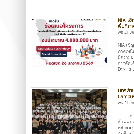
NIA เชิ
พื้นที่
พุธ 21 ม
NIA เชิญ
ภาคเหนื
มีความป
การคัดเล
Driving 
มทร.ล้า
Campus 
พุธ 21 ม
สาขากา
ล้านนา ร
หลักสูตร
นักศึกษ