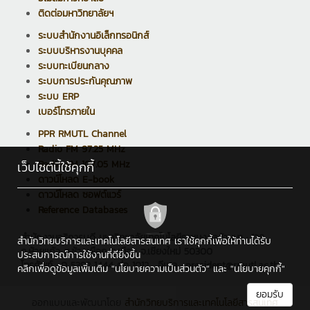
ติดต่อมหาวิทยาลัยฯ
ระบบสำนักงานอิเล็กทรอนิกส์
ระบบบริหารงานบุคคล
ระบบทะเบียนกลาง
ระบบการประกันคุณภาพ
ระบบ ERP
เบอร์โทรภายใน
PPR RMUTL Channel
Radio FM 97.25 MHz
Radio FM 107.05 MHz
เว็บไซต์นี้ใช้คุกกี้
ดาวน์โหลด E-book
ดาวน์โหลด ซอฟต์แวร์
Reference Databases
สำนักงานอธิการบดี มหาวิทยาลัยเทคโนโลยีราชมงคลล้านนา : 128
สำนักวิทยบริการและเทคโนโลยีสารสนเทศ เราใช้คุกกี้เพื่อให้ท่านได้รับ
ถ.ห้วยแก้ว ต.ช้างเผือก อ.เมือง จ.เชียงใหม่ 50300
ประสบการณ์การใช้งานที่ดียิ่งขึ้น
โทรศัพท์ : 0 5392 1444 ต่อ 1012 , อีเมล : president@rmutl.ac.th
คลิกเพื่อดูข้อมูลเพิ่มเติม
"นโยบายความเป็นส่วนตัว"
และ
"นโยบายคุกกี้"
ยอมรับ
ออกแบบและพัฒนาโดย
สำนักวิทยบริการและเทคโนโลยีสารสนเทศ