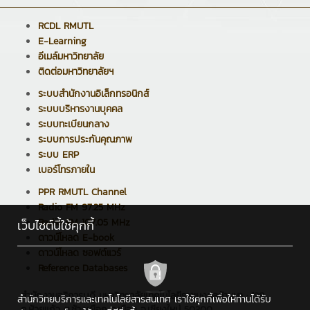
RCDL RMUTL
E-Learning
อีเมล์มหาวิทยาลัย
ติดต่อมหาวิทยาลัยฯ
ระบบสำนักงานอิเล็กทรอนิกส์
ระบบบริหารงานบุคคล
ระบบทะเบียนกลาง
ระบบการประกันคุณภาพ
ระบบ ERP
เบอร์โทรภายใน
PPR RMUTL Channel
Radio FM 97.25 MHz
Radio FM 107.05 MHz
เว็บไซต์นี้ใช้คุกกี้
ดาวน์โหลด E-book
ดาวน์โหลด ซอฟต์แวร์
Reference Databases
สำนักงานอธิการบดี มหาวิทยาลัยเทคโนโลยีราชมงคลล้านนา : 128
สำนักวิทยบริการและเทคโนโลยีสารสนเทศ เราใช้คุกกี้เพื่อให้ท่านได้รับ
ถ.ห้วยแก้ว ต.ช้างเผือก อ.เมือง จ.เชียงใหม่ 50300