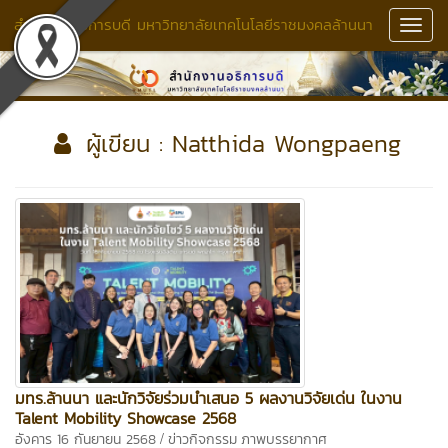
สำนักงานอธิการบดี มหาวิทยาลัยเทคโนโลยีราชมงคลล้านนา
Toggl
Navig
ผู้เขียน : Natthida Wongpaeng
มทร.ล้านนา และนักวิจัยร่วมนำเสนอ 5 ผลงานวิจัยเด่น ในงาน
Talent Mobility Showcase 2568
/
อังคาร 16 กันยายน 2568
ข่าวกิจกรรม
ภาพบรรยากาศ