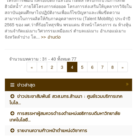
ฮิวมัสน้ำ" ภายใต้โครงการต่อยอด โครงการส่งเสริมให้บุคลากรวิจัยใน
สถาบันอุดมศึกษาไปปฏิบัติงานเพื่อแก้ไขปัญหาและเพิ่มขีดความ
สามารถในการผลิตให้กับภาคอุตสาหกรรม (Talent Mobility) ประจำปี
2565 ของ ผศ.ว่าที่ร้อยโทสุรพิน พรมแดน หัวหน้าโครงการ ณ ห้างหุ้น
ส่วนจำกัดแม่เมาะวิศวกรรมเหมืองแร่ ตำบลแม่เมาะ อำเภอแม่เมาะ
>> อ่านต่อ
จังหวัดลำปาง โด...
จำนวนบทความ : 31 - 40 ทั้งหมด 77
«
1
2
3
4
5
6
7
8
»
ข่าวล่าสุด
ข่าวประชาสัมพันธ์ สวส.มทร.ล้านนา : ศูนย์รวมบริการเทค
โนโล...
การสรรหาผู้สมควรดำรงตำแหน่งอธิการบดีมหาวิทยาลัย
เทคโนโลยี...
รายงานความก้าวหน้าตำแหน่งวิชาการ